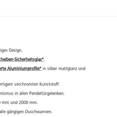
niges Design.
cheiben-Sicherheitsglas*
.
erte Aluminiumprofile*
in silber mattglanz und
ertigem verchromten Kunststoff.
ismus in allen Pendeltürgelenken.
50 mm und 2000 mm.
r alle gängigen Duschwannen.