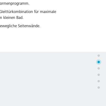
uformenprogramm.
-Gleittürkombination für maximale
im kleinen Bad.
 bewegliche Seitenwände.