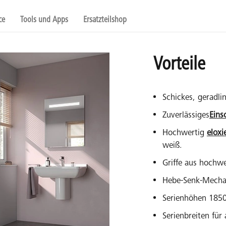
ce
Tools und Apps
Ersatzteilshop
Vorteile
Schickes, geradli
Zuverlässiges
Eins
Hochwertig
eloxi
weiß.
Griffe aus hochw
Hebe-Senk-Mechan
Serienhöhen 18
Serienbreiten fü