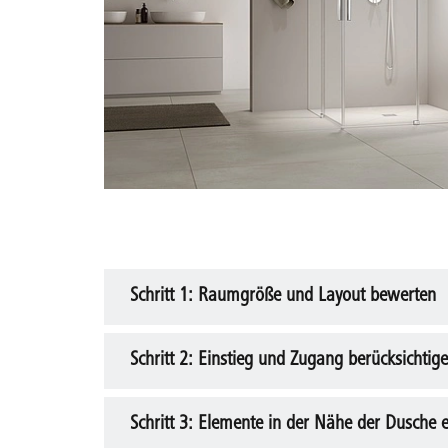
Schritt 1: Raumgröße und Layout bewerten
Schritt 2: Einstieg und Zugang berücksichtig
Messen Sie die verfügbaren Maße des Badezim
geöffneten Zustand.
Schritt 3: Elemente in der Nähe der Dusche 
Überlegen Sie, wie viel Platz Sie für den Eins