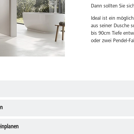
Dann sollten Sie sic
Ideal ist ein mögli
aus seiner Dusche 
bis 90cm Tiefe ent
oder zwei Pendel-Fa
en
mers und der Duschkabine. Berücksichtigen Sie den Platzbeda
einplanen
tieg benötigen und wie oft die Tür genutzt wird. Prüfen Sie, ob 