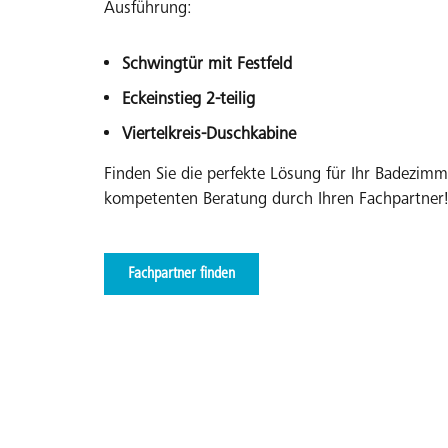
Ausführung:
Ideal für kleine Badezimmer, da sie auf Schie
zusätzlichen Platz benötigt.
Schwingtür mit Festfeld
Eckeinstieg 2-teilig
Finden Sie die perfekte Dusche mit Gleittür für Ihr Bad
Viertelkreis-Duschkabine
Finden Sie die perfekte Lösung für Ihr Badezimm
kompetenten Beratung durch Ihren Fachpartner
Fachpartner finden