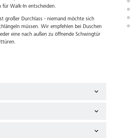
h für Walk-In entscheiden.
chst großer Durchlass - niemand möchte sich
schlängeln müssen. Wir empfehlen bei Duschen
weder eine nach außen zu öffnende Schwingtür
lttüren.
rf der Tür im
die Tür in beide