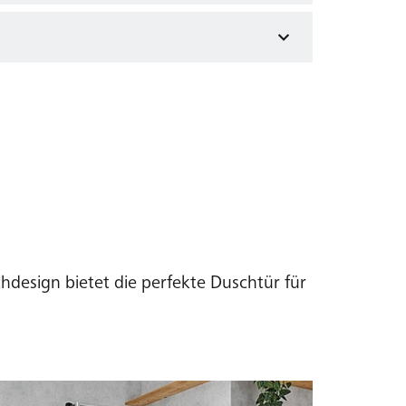
ese Elemente bei
s genügend Platz
design bietet die perfekte Duschtür für