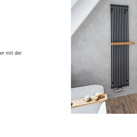
nen gleitet und keinen
Perfekt für größere Räume, bie
Entdecken Sie die Vorteile der Pendel
er mit der
!