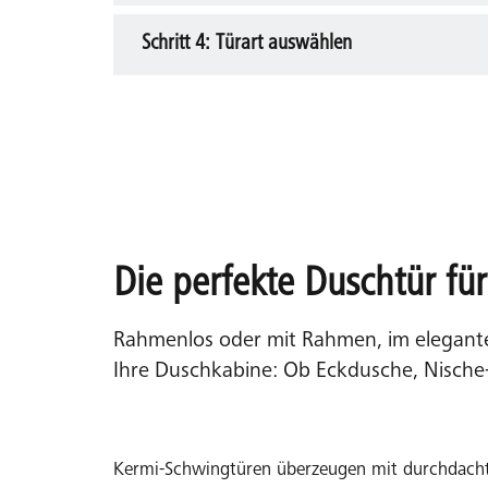
Richtungen öffnen oder nur in eine Richtung 
Schritt 4: Türart auswählen
Planen Sie einen Badheizkörper oder Handtuch
der Planung der Türöffnung, da sie den Schwe
vorhanden ist, um die Tür ohne Einschränku
Die perfekte Duschtür für
Rahmenlos oder mit Rahmen, im eleganten
Ihre Duschkabine: Ob Eckdusche, Nische
Kermi-Schwingtüren überzeugen mit durchdacht
Gleittür / Schiebetür