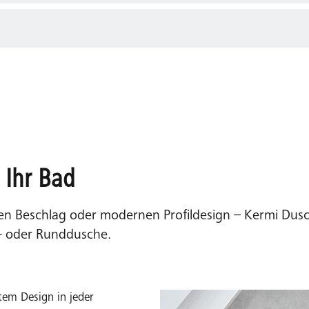
schwenken sollte.
halter in der Nähe des Duschbereichs? Berücksichtigen Sie di
nkbereich der Tür beeinflussen können. Stellen Sie sicher, das
ngen öffnen zu können.
 Ihr Bad
 Beschlag oder modernen Profildesign – Kermi Dusch
- oder Runddusche.
em Design in jeder
Pendeltür