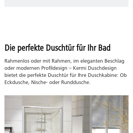
in der Nähe des Duschbereichs? Berücksichtigen Sie
diese Elemente bei der Planung der Türöffnung, da sie
den Schwenkbereich der Tür beeinflussen können.
Stellen Sie sicher, dass genügend Platz vorhanden ist,
um die Tür ohne Einschränkungen öffnen zu können.
Die perfekte Duschtür für Ihr Bad
Rahmenlos oder mit Rahmen, im eleganten Beschlag
oder modernen Profildesign – Kermi Duschdesign
bietet die perfekte Duschtür für Ihre Duschkabine: Ob
Eckdusche, Nische- oder Runddusche.
Gleittür / Schiebetür
Ideal für kleine Badezimmer, da sie auf Schienen
gleitet und keinen zusätzlichen Platz benötigt.
Finden Sie die perfekte Dusche mit Gleittür für Ihr Bad