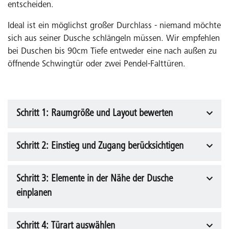
entscheiden.
Ideal ist ein möglichst großer Durchlass - niemand möchte
sich aus seiner Dusche schlängeln müssen. Wir empfehlen
bei Duschen bis 90cm Tiefe entweder eine nach außen zu
öffnende Schwingtür oder zwei Pendel-Falttüren.
Schritt 1: Raumgröße und Layout bewerten
Schritt 2: Einstieg und Zugang berücksichtigen
Messen Sie die verfügbaren Maße des Badezimmers
und der Duschkabine. Berücksichtigen Sie den
Platzbedarf der Tür im geöffneten Zustand.
Schritt 3: Elemente in der Nähe der Dusche
Überlegen Sie, wie viel Platz Sie für den Einstieg
benötigen und wie oft die Tür genutzt wird. Prüfen
einplanen
Sie, ob die Tür in beide Richtungen öffnen oder nur in
eine Richtung schwenken sollte.
Schritt 4: Türart auswählen
Planen Sie einen Badheizkörper oder Handtuchhalter