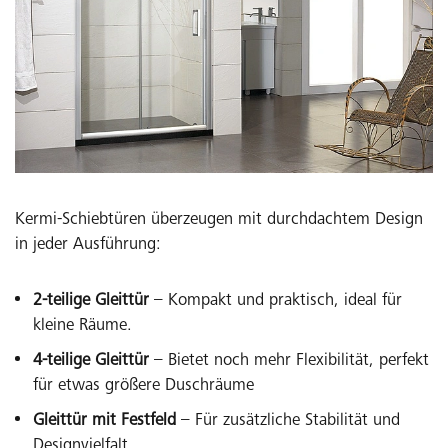
Kermi-Schiebtüren überzeugen mit durchdachtem Design
in jeder Ausführung:
2-teilige Gleittür
– Kompakt und praktisch, ideal für
Pendeltür
kleine Räume.
Perfekt für größere Räume, bietet Flexibilität beim
4-teilige Gleittür
– Bietet noch mehr Flexibilität, perfekt
Öffnen.
für etwas größere Duschräume
Gleittür mit Festfeld
– Für zusätzliche Stabilität und
Entdecken Sie die Vorteile der Pendeltür
Designvielfalt