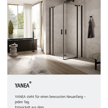
Sehen Sie, wie die Pendel-Falttür Platz spart
Schwingtür
®
YANEA
Eine ausgezeichnete Wahl für großzügige Badezimmer
mit ausreichend Schwenkraum.
YANEA steht für einen bewussten Neuanfang –
jeden Tag.
Entwickelt aus dem…