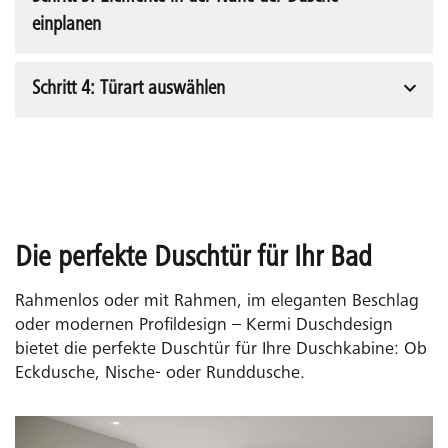
benötigen und wie oft die Tür genutzt wird. Prüfen
einplanen
Sie, ob die Tür in beide Richtungen öffnen oder nur in
eine Richtung schwenken sollte.
Schritt 4: Türart auswählen
Planen Sie einen Badheizkörper oder Handtuchhalter
in der Nähe des Duschbereichs? Berücksichtigen Sie
diese Elemente bei der Planung der Türöffnung, da sie
den Schwenkbereich der Tür beeinflussen können.
Stellen Sie sicher, dass genügend Platz vorhanden ist,
um die Tür ohne Einschränkungen öffnen zu können.
Die perfekte Duschtür für Ihr Bad
Rahmenlos oder mit Rahmen, im eleganten Beschlag
oder modernen Profildesign – Kermi Duschdesign
bietet die perfekte Duschtür für Ihre Duschkabine: Ob
Eckdusche, Nische- oder Runddusche.
Gleittür / Schiebetür
Ideal für kleine Badezimmer, da sie auf Schienen