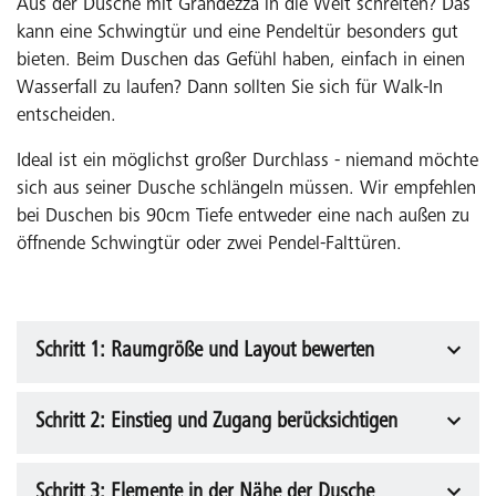
Aus der Dusche mit Grandezza in die Welt schreiten? Das
kann eine Schwingtür und eine Pendeltür besonders gut
bieten. Beim Duschen das Gefühl haben, einfach in einen
Wasserfall zu laufen? Dann sollten Sie sich für Walk-In
entscheiden.
Ideal ist ein möglichst großer Durchlass - niemand möchte
sich aus seiner Dusche schlängeln müssen. Wir empfehlen
bei Duschen bis 90cm Tiefe entweder eine nach außen zu
öffnende Schwingtür oder zwei Pendel-Falttüren.
Schritt 1: Raumgröße und Layout bewerten
Schritt 2: Einstieg und Zugang berücksichtigen
Messen Sie die verfügbaren Maße des Badezimmers
und der Duschkabine. Berücksichtigen Sie den
Platzbedarf der Tür im geöffneten Zustand.
Schritt 3: Elemente in der Nähe der Dusche
Überlegen Sie, wie viel Platz Sie für den Einstieg