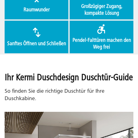
Großzügiger Zugang,
Raumwunder
kompakte Lösung
Pendel-Falttüren machen den
Sanftes Öffnen und Schließen
Weg frei
Ihr Kermi Duschdesign Duschtür-Guide
So finden Sie die richtige Duschtür für Ihre
Duschkabine.