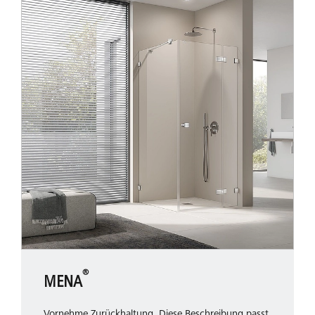
Besonders platzsparend und ideal für kleine oder enge
Badezimmer.
Sehen Sie, wie die Pendel-Falttür Platz spart
®
MENA
Schwingtür
Vornehme Zurückhaltung. Diese Beschreibung passt