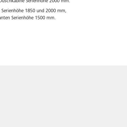
-Duschkabine Serienhöhe 2000 mm.
n Serienhöhe 1850 und 2000 mm,
anten Serienhöhe 1500 mm.
ondermaßprogramm und Sonderlösungen über
.
 EN 14428 (CE) und PPP 53005 (TÜV/GS).
il-Nachkaufsicherheit nach Auslauf des