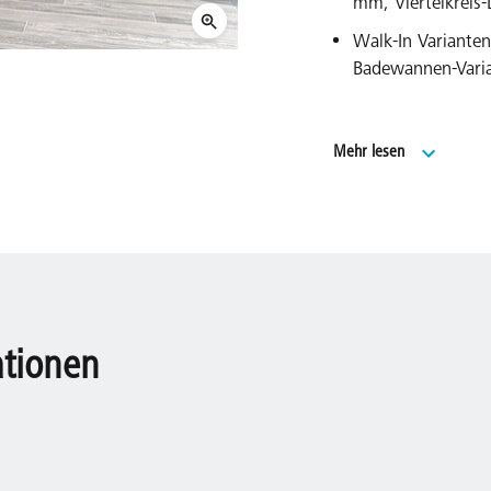
mm, Viertelkreis
Walk-In Variante
Badewannen-Vari
Umfangreiches S
Mehr lesen
EXTRA.
Made in Germany
Geprüft nach DIN
20 Jahre Ersatzte
Modells.
ationen