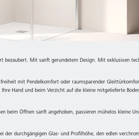
ort bezaubert. Mit sanft gerundetem Design. Mit exklusiven tec
sfreiheit mit Pendelkomfort oder raumsparender Gleittürkomfo
 Ihre Hand und beim Verzicht auf die kleine mitgelieferte Bod
erden beim Öffnen sanft angehoben, passieren mühelos kleine U
 bei der durchgängigen Glas- und Profilhöhe, den edlen verchr