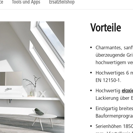
ce
Tools und Apps
Ersatzteilshop
Vorteile
Charmantes, sanf
überzeugende Gri
hochwertigem ve
Hochwertiges 6 
EN 12150-1.
Hochwertig
eloxi
Lackierung über 
Einzigartig breit
Bauformenprogram
Serienhöhen 185