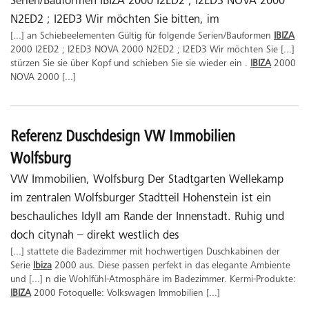
Serien/Bauformen IBIZA 2000 I2ED2 ; I2ED3 NOVA 2000
N2ED2 ; I2ED3 Wir möchten Sie bitten, im
[...] an Schiebeelementen Gültig für folgende Serien/Bauformen
IBIZA
2000 I2ED2 ; I2ED3 NOVA 2000 N2ED2 ; I2ED3 Wir möchten Sie [...]
stürzen Sie sie über Kopf und schieben Sie sie wieder ein .
IBIZA
2000
NOVA 2000 [...]
Referenz Duschdesign VW Immobilien
Wolfsburg
VW Immobilien, Wolfsburg Der Stadtgarten Wellekamp
im zentralen Wolfsburger Stadtteil Hohenstein ist ein
beschauliches Idyll am Rande der Innenstadt. Ruhig und
doch citynah – direkt westlich des
[...] stattete die Badezimmer mit hochwertigen Duschkabinen der
Serie
Ibiza
2000 aus. Diese passen perfekt in das elegante Ambiente
und [...] n die Wohlfühl-Atmosphäre im Badezimmer. Kermi-Produkte:
IBIZA
2000 Fotoquelle: Volkswagen Immobilien [...]