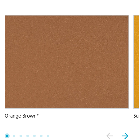
Su
Orange Brown*