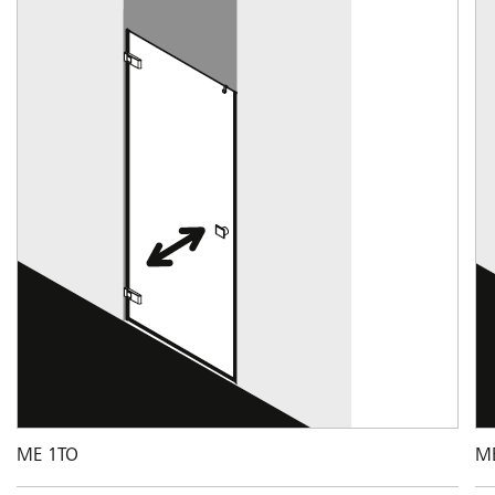
ME 1TO
M