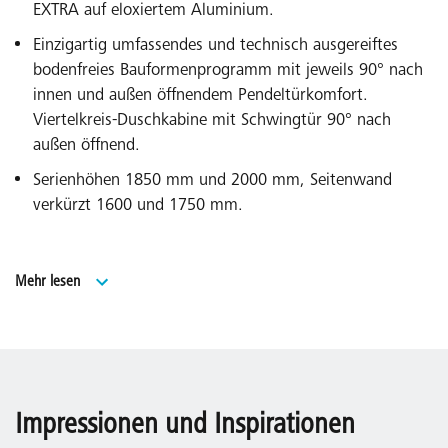
EXTRA auf eloxiertem Aluminium.
Einzigartig umfassendes und technisch ausgereiftes
bodenfreies Bauformenprogramm mit jeweils 90° nach
innen und außen öffnendem Pendeltürkomfort.
Viertelkreis-Duschkabine mit Schwingtür 90° nach
außen öffnend.
Serienhöhen 1850 mm und 2000 mm, Seitenwand
verkürzt 1600 und 1750 mm.
Serienbreiten für alle gängigen Duschwannen
Mehr lesen
und Kermi Duschdesign Duschplatz.
WALK-IN Modelle Serienhöhen 1850 und 2000 mm und
BADEWANNEN-Modell Serienhöhe 1500 mm.
Umfangreiches Sondermaßprogramm und
Impressionen und Inspirationen
Sonderlösungen über EXTRA.