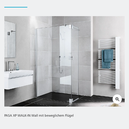
Made in Germany.
Geprüft nach DIN EN 14428 (CE) und PPP 53005 (TÜV /
GS).
20 Jahre Ersatzteil-Nachkaufsicherheit nach Auslauf des
Modells.
PASA XP WALK-IN Wall mit beweglichem Flügel