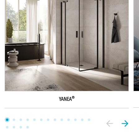
®
YANEA