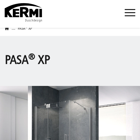
...
®
PASA
XP
®
PASA
XP