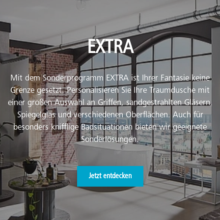
EXTRA
Mit dem Sonderprogramm EXTRA ist Ihrer Fantasie keine
Grenze gesetzt. Personalisieren Sie Ihre Traumdusche mit
einer großen Auswahl an Griffen, sandgestrahlten Gläsern,
Spiegelglas und verschiedenen Oberflächen. Auch für
besonders knifflige Badsituationen bieten wir geeignete
Sonderlösungen.
Jetzt entdecken