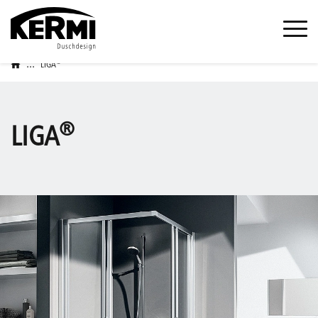
...
®
LIGA
®
LIGA