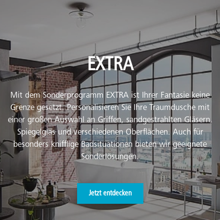
EXTRA
Mit dem Sonderprogramm EXTRA ist Ihrer Fantasie keine
Grenze gesetzt. Personalisieren Sie Ihre Traumdusche mit
einer großen Auswahl an Griffen, sandgestrahlten Gläsern,
Spiegelglas und verschiedenen Oberflächen. Auch für
besonders knifflige Badsituationen bieten wir geeignete
Sonderlösungen.
Jetzt entdecken