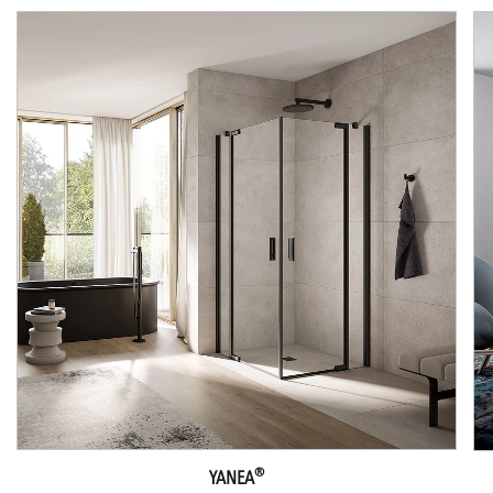
®
YANEA