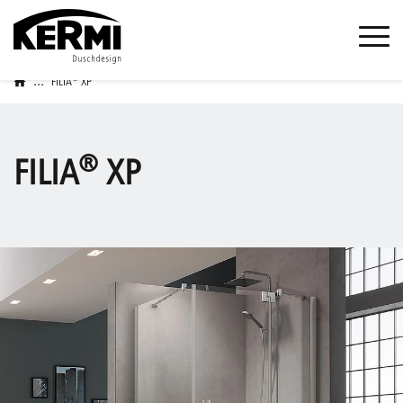
...
®
FILIA
XP
®
FILIA
XP