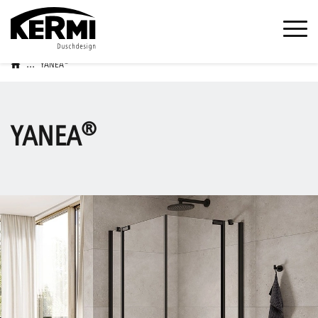
...
®
YANEA
®
YANEA