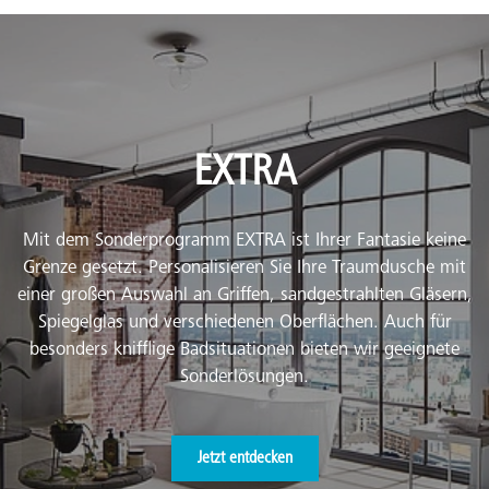
EXTRA
Mit dem Sonderprogramm EXTRA ist Ihrer Fantasie keine
Grenze gesetzt. Personalisieren Sie Ihre Traumdusche mit
einer großen Auswahl an Griffen, sandgestrahlten Gläsern,
Spiegelglas und verschiedenen Oberflächen. Auch für
besonders knifflige Badsituationen bieten wir geeignete
Sonderlösungen.
Jetzt entdecken