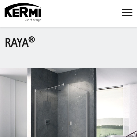
®
RAYA