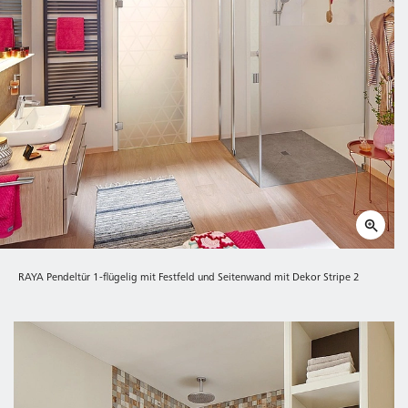
RAYA Pendeltür 1-flügelig mit Festfeld und Seitenwand mit Dekor Stripe 2