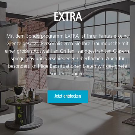
EXTRA
Mit dem Sonderprogramm EXTRA ist Ihrer Fantasie keine
Grenze gesetzt. Personalisieren Sie Ihre Traumdusche mit
einer großen Auswahl an Griffen, sandgestrahlten Gläsern,
Spiegelglas und verschiedenen Oberflächen. Auch für
besonders knifflige Badsituationen bieten wir geeignete
Sonderlösungen.
Jetzt entdecken