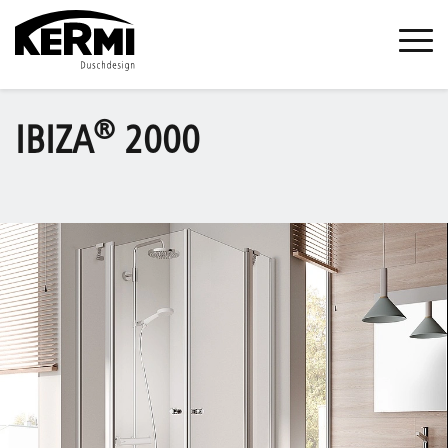
®
IBIZA
2000