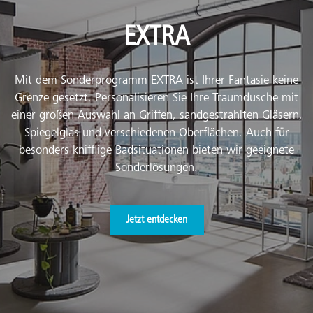
EXTRA
Mit dem Sonderprogramm EXTRA ist Ihrer Fantasie keine
Grenze gesetzt. Personalisieren Sie Ihre Traumdusche mit
einer großen Auswahl an Griffen, sandgestrahlten Gläsern,
Spiegelglas und verschiedenen Oberflächen. Auch für
besonders knifflige Badsituationen bieten wir geeignete
Sonderlösungen.
Jetzt entdecken