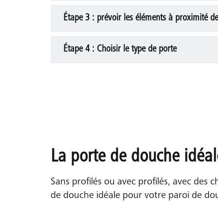
Étape 3 : prévoir les éléments à proximité d
Réfléchissez à l'espace dont vous avez besoin 
doit s'ouvrir dans les deux sens ou si elle doi
Étape 4 : Choisir le type de porte
Envisagez-vous d'installer un radiateur de sa
compte de ces éléments lors de la conception 
Assurez-vous qu'il y ait suffisamment d'espa
La porte de douche idéal
Sans profilés ou avec profilés, avec des
de douche idéale pour votre paroi de do