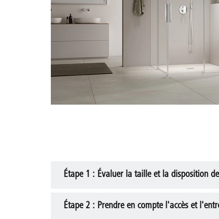
Étape 1 : Évaluer la taille et la disposition de
Étape 2 : Prendre en compte l'accès et l'entr
Mesurez les dimensions disponibles de la sal
que la porte puisse s'ouvrir.