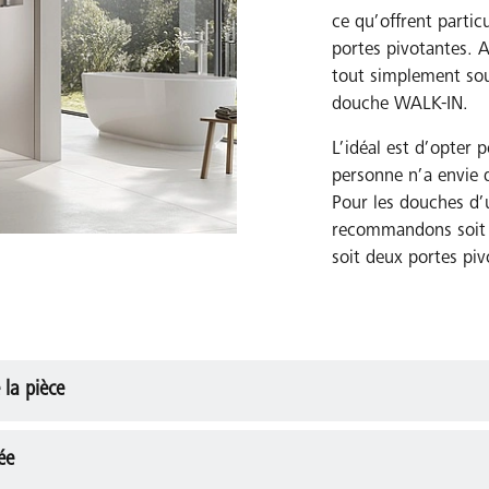
ce qu’offrent partic
portes pivotantes. A
tout simplement sou
douche WALK-IN.
L’idéal est d’opter 
personne n’a envie d
Pour les douches d
recommandons soit u
soit deux portes piv
 la pièce
ée
le de bains et de la paroi de douche. Tenez compte de l'espace 