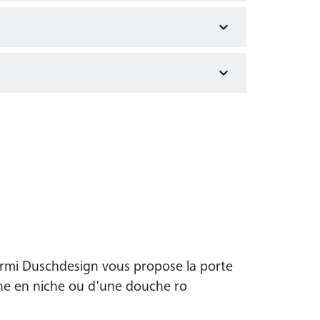
nez si la porte
uche ? Tenez
e d'ouverture.
Kermi Duschdesign vous propose la porte
che en niche ou d'une douche ro