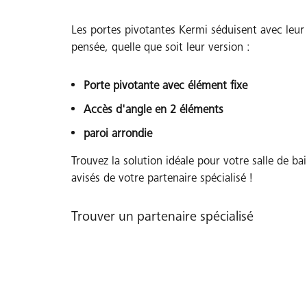
Les portes pivotantes Kermi séduisent avec leur
Porte coulissante
pensée, quelle que soit leur version :
Idéale pour les petites salles de bains, car ell
prend pas de place supplémentaire.
Porte pivotante avec élément fixe
Accès d'angle en 2 éléments
Trouvez la cabine de douche avec porte coulissante idéal
paroi arrondie
Trouvez la solution idéale pour votre salle de bai
avisés de votre partenaire spécialisé !
Trouver un partenaire spécialisé