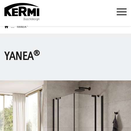
...
®
YANEA
®
YANEA