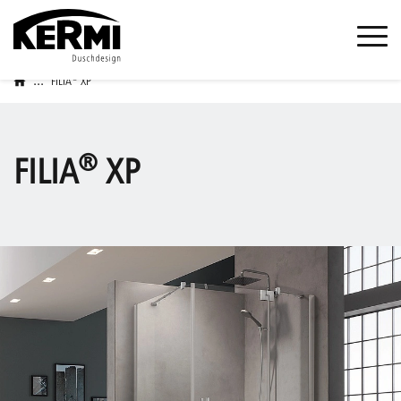
...
®
FILIA
XP
®
FILIA
XP