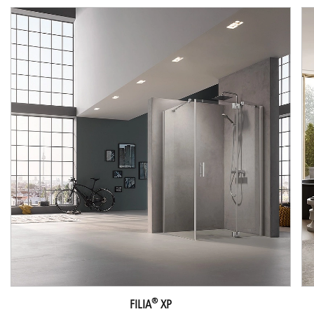
®
FILIA
XP