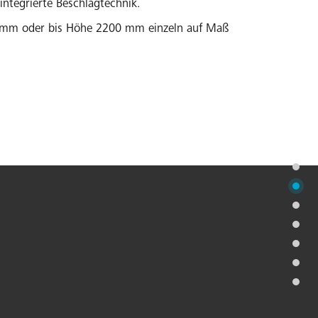
integrierte Beschlagtechnik.
 mm oder bis Höhe 2200 mm einzeln auf Maß
r alle gängigen Duschwannen und Kermi
platz oder einzeln auf Maß gefertigt.
ondermaßprogramm und Sonderlösungen
.
 EN 14428 (CE) und PPP 53005 (TÜV/GS).
il-Nachkaufsicherheit nach Auslauf des