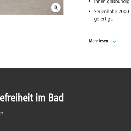
Innen glasbündig 
Serienhöhe 2000
gefertigt.
Serienbreiten fü
Mehr lesen
Duschdesign Dusch
Umfangreiches S
über EXTRA.
Made in Germany
Geprüft nach DIN
20 Jahre Ersatzte
efreiheit im Bad
Modells.
en