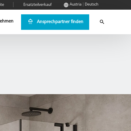
Austria
Deutsch
ite
Ersatzteilverkauf
nehmen
Ansprechpartner finden