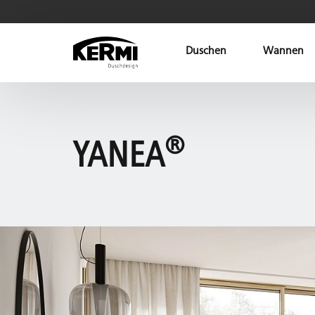
Duschen
Wannen
®
YANEA