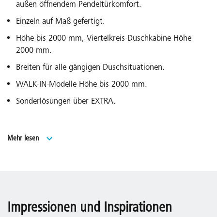
außen öffnendem Pendeltürkomfort.
Einzeln auf Maß gefertigt.
Höhe bis 2000 mm, Viertelkreis-Duschkabine Höhe
2000 mm.
Breiten für alle gängigen Duschsituationen.
WALK-IN-Modelle Höhe bis 2000 mm.
Sonderlösungen über EXTRA.
Made in Germany.
Mehr lesen
Geprüft nach DIN EN 14428 (CE) und PPP 53005 (TÜV /
GS).
20 Jahre Ersatzteil-Nachkaufsicherheit nach Auslauf des
Modells.
Impressionen und Inspirationen