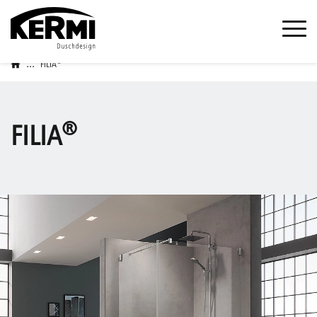
...
®
FILIA
®
FILIA