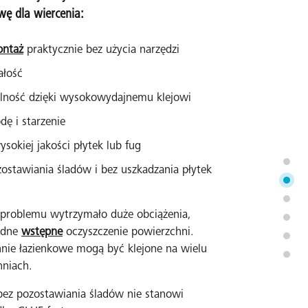
wę dla wiercenia:
ntaż
praktycznie bez użycia narzędzi
łość
ilność dzięki wysokowydajnemu klejowi
ę i starzenie
sokiej jakości płytek lub fug
ostawiania śladów i bez uszkadzania płytek
 problemu wytrzymało duże obciążenia,
ładne
wstępne
oczyszczenie powierzchni.
ie łazienkowe mogą być klejone na wielu
niach.
ez pozostawiania śladów nie stanowi