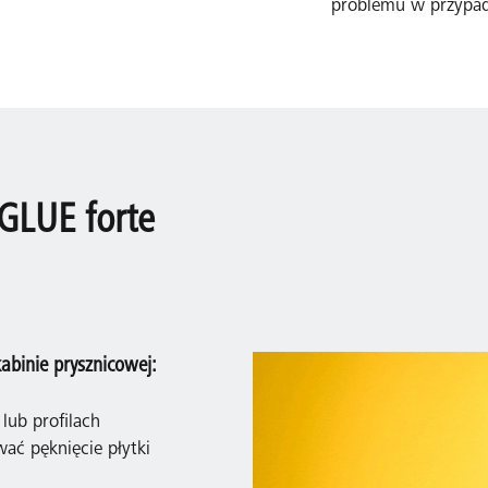
problemu w przypad
GLUE forte
abinie prysznicowej:
lub profilach
ć pęknięcie płytki