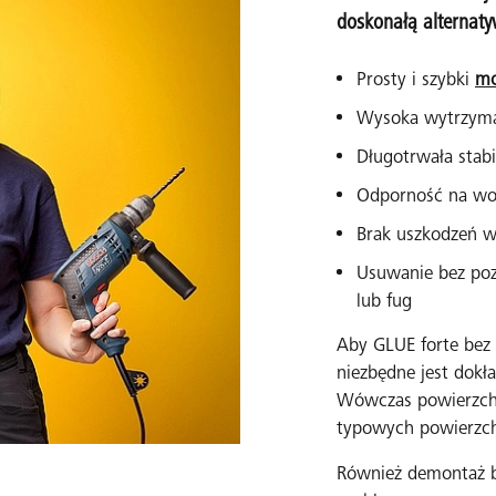
doskonałą alternaty
Prosty i szybki
mo
Wysoka wytrzyma
Długotrwała stab
Odporność na wod
Brak uszkodzeń wy
Usuwanie bez poz
lub fug
Aby GLUE forte bez
niezbędne jest dok
Wówczas powierzchn
typowych powierzch
Również demontaż b