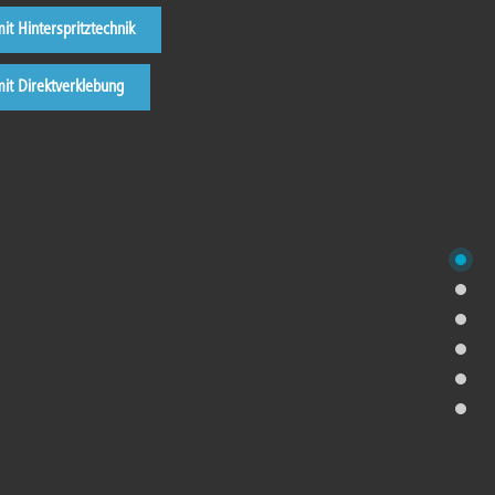
t Hinterspritztechnik
t Direktverklebung