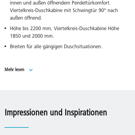
innen und außen öffnendem Pendeltürkomfort.
Viertelkreis-Duschkabine mit Schwingtür 90° nach
außen öffnend.
Höhe bis 2200 mm, Viertelkreis-Duschkabine Höhe
1850 und 2000 mm.
Breiten für alle gängigen Duschsituationen.
WALK-IN Modell, Höhe bis 2200 mm.
Mehr lesen
Sonderlösungen über EXTRA.
Made in Germany.
Geprüft nach DIN EN 14428 (CE) und PPP 53005 (TÜV /
GS).
Impressionen und Inspirationen
20 Jahre Ersatzteil-Nachkaufsicherheit nach Auslauf des
Modells.