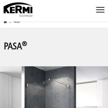
...
®
PASA
®
PASA