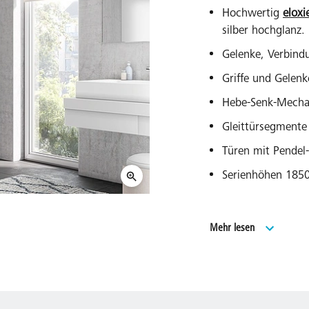
Hochwertig
eloxi
silber hochglanz.
Gelenke, Verbind
Griffe und Gelen
Hebe-Senk-Mechan
Gleittürsegmente
Türen mit Pendel-
Serienhöhen 18
Viertelkreis-Dusc
Mehr lesen
2000 mm.
Serienbreiten fü
Duschdesign Dusc
Lückenlose Serien