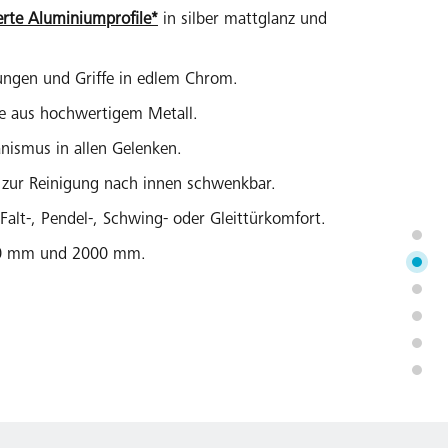
erte Aluminiumprofile*
in silber mattglanz und
ungen und Griffe in edlem Chrom.
ke aus hochwertigem Metall.
ismus in allen Gelenken.
 zur Reinigung nach innen schwenkbar.
Falt-, Pendel-, Schwing- oder Gleittürkomfort.
50 mm und 2000 mm.
hkabine (Schwingtüren, Gleittüren) Serienhöhe
r alle gängigen Duschwannen und Kermi
hplatz.
breiten bei Türen.