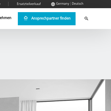
Germany
Deutsch
e
Ersatzteilverkauf
nehmen
Ansprechpartner finden