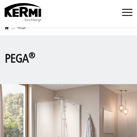
...
®
PEGA
®
PEGA