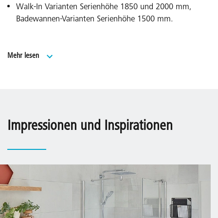
Walk-In Varianten Serienhöhe 1850 und 2000 mm,
Badewannen-Varianten Serienhöhe 1500 mm.
Umfangreiches Sondermaßprogramm und
Mehr lesen
Sonderlösungen über EXTRA.
Made in Germany.
Geprüft nach DIN EN 14428 (CE) und PPP 53005
(TÜV/GS).
Impressionen und Inspirationen
20 Jahre Ersatzteil-Nachkaufsicherheit nach Auslauf des
Modells.