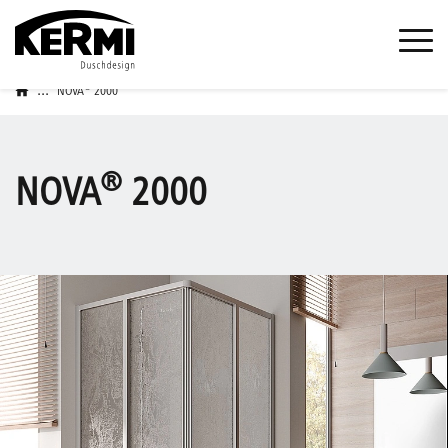
...
®
NOVA
2000
®
NOVA
2000