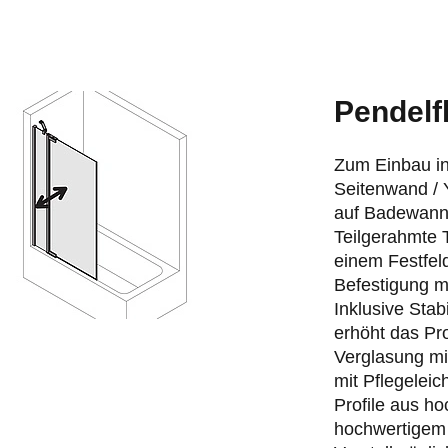
Pendelf
Zum Einbau in
Seitenwand / 
auf Badewann
Teilgerahmte 
einem Festfel
Befestigung m
Inklusive Sta
erhöht das Pr
Verglasung mi
mit Pflegelei
Profile aus h
hochwertigem 