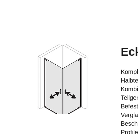
Eck
Komple
Halbte
Kombi
Teilge
Befest
Vergla
Besch
Profil