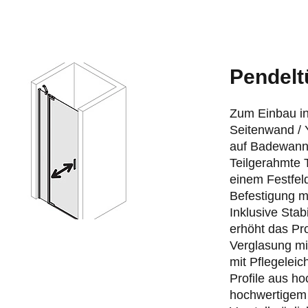
Pendeltü
Zum Einbau in
Seitenwand / 
auf Badewann
Teilgerahmte 
einem Festfel
Befestigung m
Inklusive Sta
erhöht das Pr
Verglasung mi
mit Pflegelei
Profile aus h
hochwertigem 