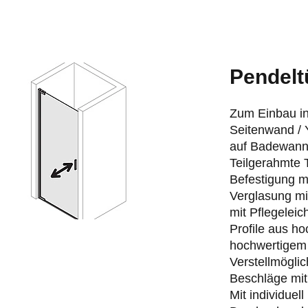
Pendelt
Zum Einbau in
Seitenwand / 
auf Badewann
Teilgerahmte 
Befestigung m
Verglasung mi
mit Pflegelei
Profile aus h
hochwertigem 
Verstellmögli
Beschläge mi
Mit individue