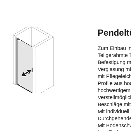
Pendeltü
Zum Einbau in
Teilgerahmte 
Befestigung m
Verglasung mi
mit Pflegelei
Profile aus h
hochwertigem 
Verstellmögli
Beschläge mi
Mit individue
Durchgehende 
Mit Bodenschw