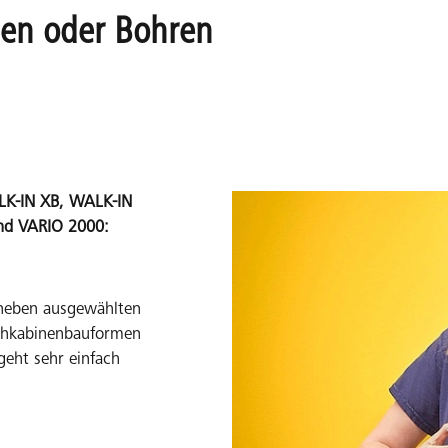
ben oder Bohren
ALK-IN XB, WALK-IN
nd VARIO 2000:
 neben ausgewählten
chkabinenbauformen
eht sehr einfach