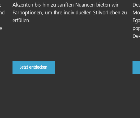
e
Akzenten bis hin zu sanften Nuancen bieten wir
Des
und
Farboptionen, um Ihre individuellen Stilvorlieben zu
Mot
erfüllen.
Ega
e
pop
Dek
Jetzt entdecken