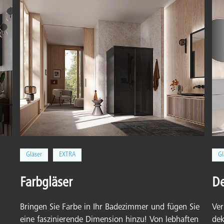
Gläser
EXTRA
Gl
Farbgläser
De
Bringen Sie Farbe in Ihr Badezimmer und fügen Sie
Ver
eine faszinierende Dimension hinzu! Von lebhaften
dek