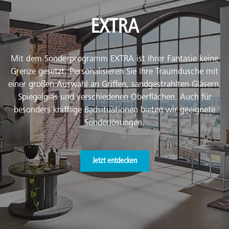
EXTRA
Mit dem Sonderprogramm EXTRA ist Ihrer Fantasie keine
Grenze gesetzt. Personalisieren Sie Ihre Traumdusche mit
einer großen Auswahl an Griffen, sandgestrahlten Gläsern,
Spiegelglas und verschiedenen Oberflächen. Auch für
besonders knifflige Badsituationen bieten wir geeignete
Sonderlösungen.
Jetzt entdecken