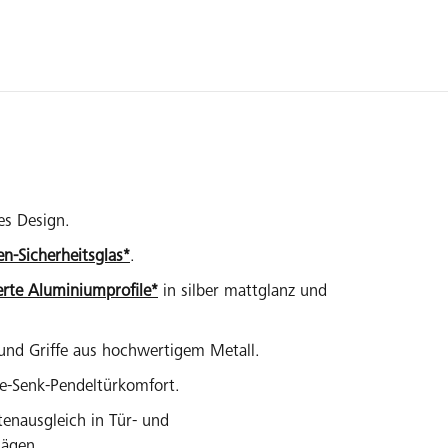
es Design.
en-Sicherheitsglas*
.
erte Aluminiumprofile*
in silber mattglanz und
und Griffe aus hochwertigem Metall.
be-Senk-Pendeltürkomfort.
tenausgleich in Tür- und
lägen.