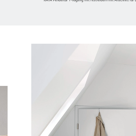
RAYA Pendeltür 1-flügelig mit Festfeldern mit Anschnitt für