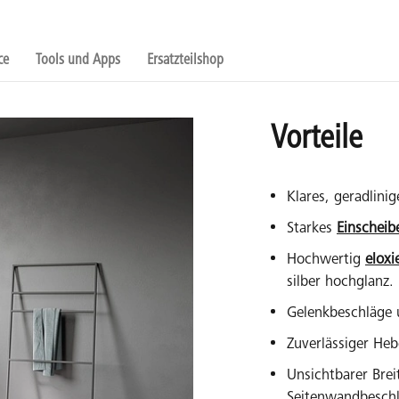
ce
Tools und Apps
Ersatzteilshop
Vorteile
Klares, geradlinig
Starkes
Einscheib
Hochwertig
eloxi
silber hochglanz.
Gelenkbeschläge 
Zuverlässiger He
Unsichtbarer Brei
Seitenwandbesch