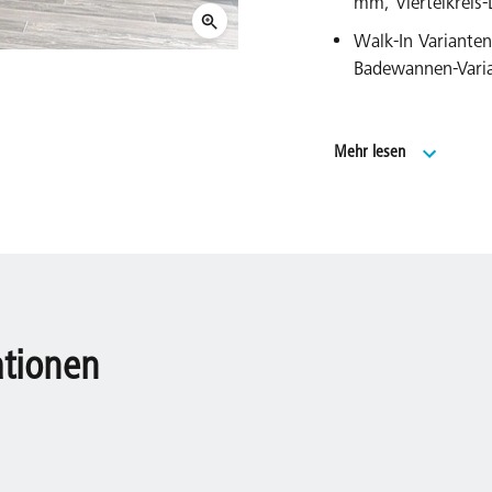
mm, Viertelkreis
Walk-In Variante
Badewannen-Vari
Umfangreiches S
Mehr lesen
EXTRA.
Made in Germany
Geprüft nach DIN
20 Jahre Ersatzte
Modells.
ationen