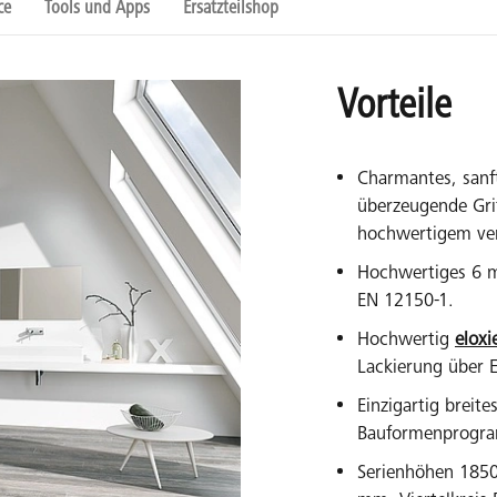
ce
Tools und Apps
Ersatzteilshop
Vorteile
Charmantes, sanf
überzeugende Gri
hochwertigem ve
Hochwertiges 6 
EN 12150-1.
Hochwertig
eloxi
Lackierung über 
Einzigartig breit
Bauformenprogram
Serienhöhen 185