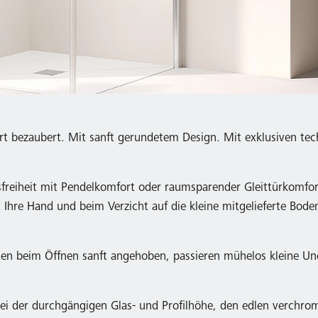
ort bezaubert. Mit sanft gerundetem Design. Mit exklusiven tec
sfreiheit mit Pendelkomfort oder raumsparender Gleittürkomfo
 Ihre Hand und beim Verzicht auf die kleine mitgelieferte Bod
erden beim Öffnen sanft angehoben, passieren mühelos kleine U
 bei der durchgängigen Glas- und Profilhöhe, den edlen verchr