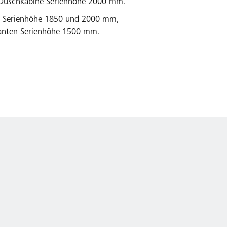
-Duschkabine Serienhöhe 2000 mm.
n Serienhöhe 1850 und 2000 mm,
anten Serienhöhe 1500 mm.
ondermaßprogramm und Sonderlösungen über
.
 EN 14428 (CE) und PPP 53005 (TÜV/GS).
il-Nachkaufsicherheit nach Auslauf des