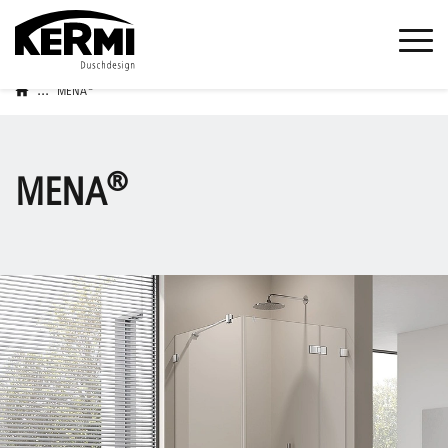
...
®
MENA
®
MENA