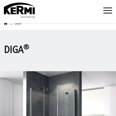
...
®
DIGA
®
DIGA