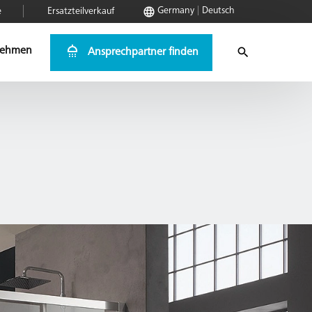
Germany
Deutsch
e
Ersatzteilverkauf
nehmen
Ansprechpartner finden