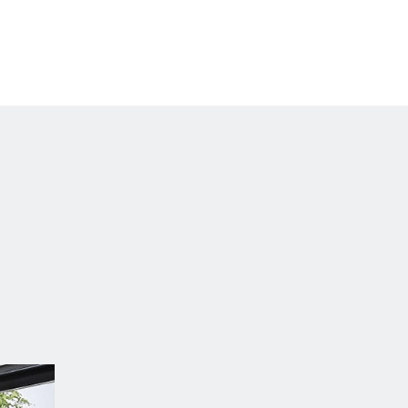
 EN 14428 (CE) und PPP 53005 (TÜV/GS).
il-Nachkaufsicherheit nach Auslauf des