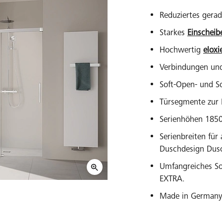
Reduziertes gerad
Starkes
Einscheib
Hochwertig
eloxi
Verbindungen und
Soft-Open- und S
Türsegmente zur 
Serienhöhen 18
Serienbreiten fü
Duschdesign Dusc
Umfangreiches S
EXTRA.
Made in Germany