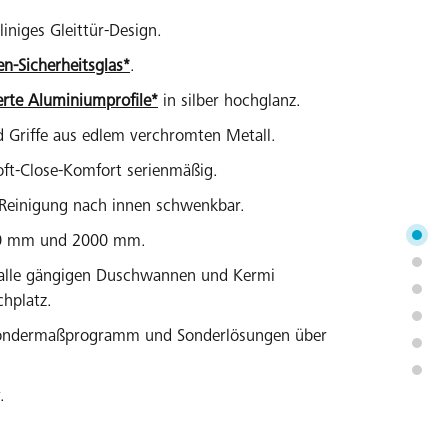
liniges Gleittür-Design.
en-Sicherheitsglas*
.
erte Aluminiumprofile*
in silber hochglanz.
 Griffe aus edlem verchromten Metall.
oft-Close-Komfort serienmäßig.
Reinigung nach innen schwenkbar.
50 mm und 2000 mm.
r alle gängigen Duschwannen und Kermi
hplatz.
ondermaßprogramm und Sonderlösungen über
.