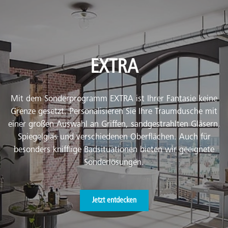
EXTRA
Mit dem Sonderprogramm EXTRA ist Ihrer Fantasie keine
Grenze gesetzt. Personalisieren Sie Ihre Traumdusche mit
einer großen Auswahl an Griffen, sandgestrahlten Gläsern,
Spiegelglas und verschiedenen Oberflächen. Auch für
besonders knifflige Badsituationen bieten wir geeignete
Sonderlösungen.
Jetzt entdecken