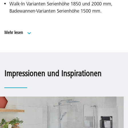
Walk-In Varianten Serienhöhe 1850 und 2000 mm,
Badewannen-Varianten Serienhöhe 1500 mm.
Umfangreiches Sondermaßprogramm und
Mehr lesen
Sonderlösungen über EXTRA.
Made in Germany.
Geprüft nach DIN EN 14428 (CE) und PPP 53005
(TÜV/GS).
Impressionen und Inspirationen
20 Jahre Ersatzteil-Nachkaufsicherheit nach Auslauf des
Modells.