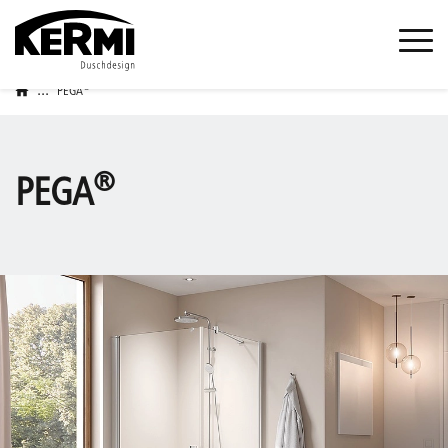
...
®
PEGA
®
PEGA