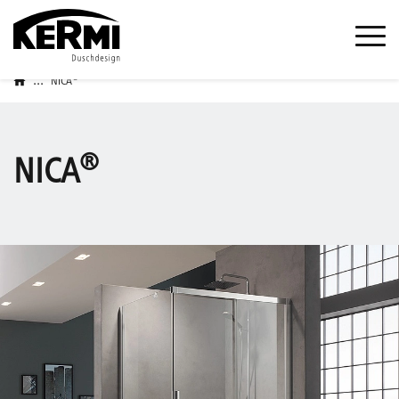
...
®
NICA
®
NICA