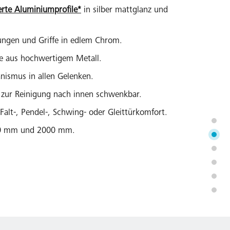
erte Aluminiumprofile*
in silber mattglanz und
ungen und Griffe in edlem Chrom.
ke aus hochwertigem Metall.
ismus in allen Gelenken.
 zur Reinigung nach innen schwenkbar.
Falt-, Pendel-, Schwing- oder Gleittürkomfort.
50 mm und 2000 mm.
hkabine (Schwingtüren, Gleittüren) Serienhöhe
r alle gängigen Duschwannen und Kermi
hplatz.
breiten bei Türen.