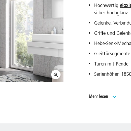
Hochwertig
eloxi
silber hochglanz.
Gelenke, Verbind
Griffe und Gelen
Hebe-Senk-Mechan
Gleittürsegmente
Türen mit Pendel-
Serienhöhen 18
Viertelkreis-Dusc
Mehr lesen
2000 mm.
Serienbreiten fü
Duschdesign Dusc
Lückenlose Serien