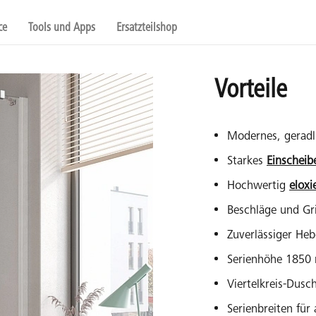
ce
Tools und Apps
Ersatzteilshop
Vorteile
Modernes, geradli
Starkes
Einscheib
Hochwertig
eloxi
Beschläge und Gri
Zuverlässiger He
Serienhöhe 185
Viertelkreis-Dus
Serienbreiten fü