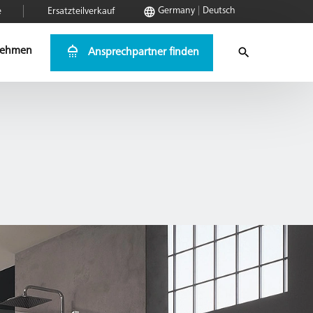
Germany
Deutsch
e
Ersatzteilverkauf
nehmen
Ansprechpartner finden