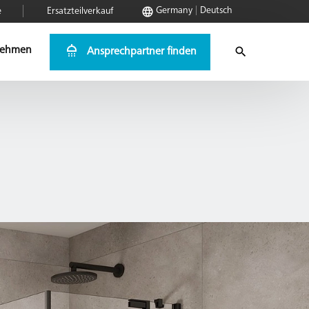
Germany
Deutsch
e
Ersatzteilverkauf
nehmen
Ansprechpartner finden