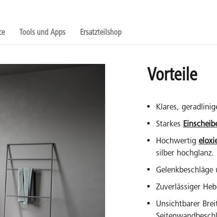
ce
Tools und Apps
Ersatzteilshop
Vorteile
Klares, geradlinig
Starkes
Einscheib
Hochwertig
eloxi
silber hochglanz.
Gelenkbeschläge 
Zuverlässiger He
Unsichtbarer Brei
Seitenwandbesch