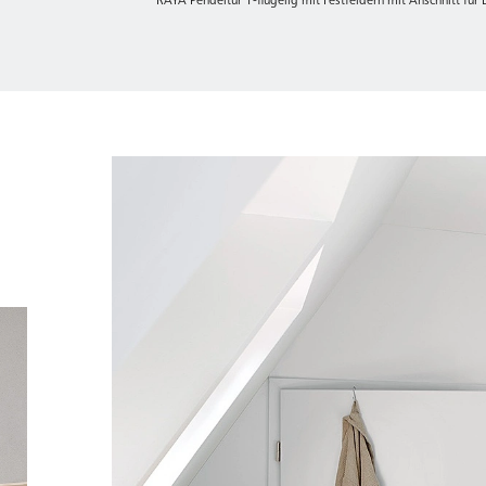
RAYA Pendeltür 1-flügelig mit Festfeldern mit Anschnitt für