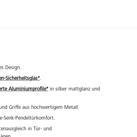
es Design.
en-Sicherheitsglas*
.
erte Aluminiumprofile*
in silber mattglanz und
und Griffe aus hochwertigem Metall.
be-Senk-Pendeltürkomfort.
tenausgleich in Tür- und
lägen.