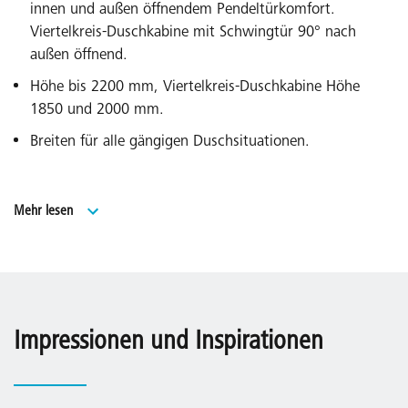
innen und außen öffnendem Pendeltürkomfort.
Viertelkreis-Duschkabine mit Schwingtür 90° nach
außen öffnend.
Höhe bis 2200 mm, Viertelkreis-Duschkabine Höhe
1850 und 2000 mm.
Breiten für alle gängigen Duschsituationen.
WALK-IN Modell, Höhe bis 2200 mm.
Mehr lesen
Sonderlösungen über EXTRA.
Made in Germany.
Geprüft nach DIN EN 14428 (CE) und PPP 53005 (TÜV /
GS).
Impressionen und Inspirationen
20 Jahre Ersatzteil-Nachkaufsicherheit nach Auslauf des
Modells.