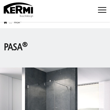
...
®
PASA
®
PASA