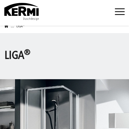
...
®
LIGA
®
LIGA