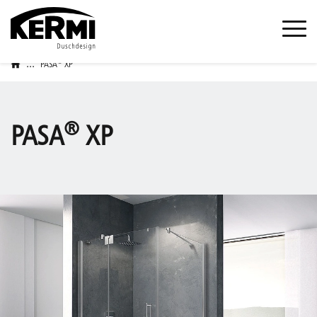
...
®
PASA
XP
®
PASA
XP