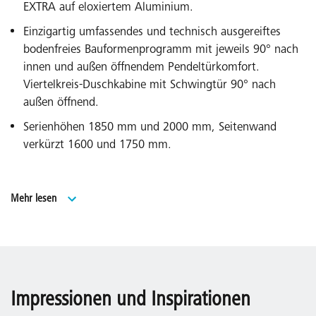
EXTRA auf eloxiertem Aluminium.
Einzigartig umfassendes und technisch ausgereiftes
bodenfreies Bauformenprogramm mit jeweils 90° nach
innen und außen öffnendem Pendeltürkomfort.
Viertelkreis-Duschkabine mit Schwingtür 90° nach
außen öffnend.
Serienhöhen 1850 mm und 2000 mm, Seitenwand
verkürzt 1600 und 1750 mm.
Serienbreiten für alle gängigen Duschwannen
Mehr lesen
und Kermi Duschdesign Duschplatz.
WALK-IN Modelle Serienhöhen 1850 und 2000 mm und
BADEWANNEN-Modell Serienhöhe 1500 mm.
Umfangreiches Sondermaßprogramm und
Impressionen und Inspirationen
Sonderlösungen über EXTRA.