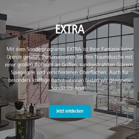
EXTRA
Mit dem Sonderprogramm EXTRA ist Ihrer Fantasie keine
Grenze gesetzt. Personalisieren Sie Ihre Traumdusche mit
einer großen Auswahl an Griffen, sandgestrahlten Gläsern,
Spiegelglas und verschiedenen Oberflächen. Auch für
besonders knifflige Badsituationen bieten wir geeignete
Sonderlösungen.
Jetzt entdecken