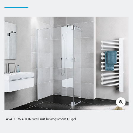
Made in Germany.
Geprüft nach DIN EN 14428 (CE) und PPP 53005 (TÜV /
GS).
20 Jahre Ersatzteil-Nachkaufsicherheit nach Auslauf des
Modells.
PASA XP WALK-IN Wall mit beweglichem Flügel