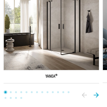
®
YANEA